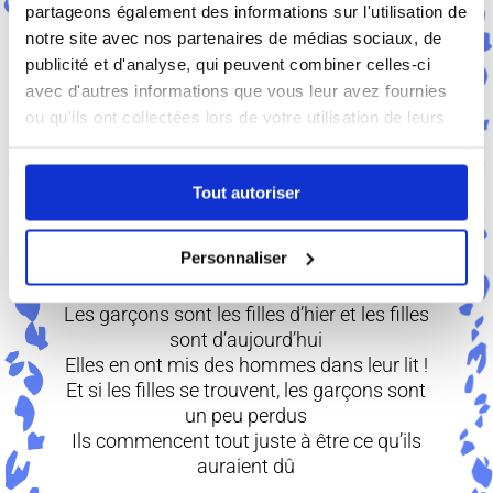
partageons également des informations sur l'utilisation de
notre site avec nos partenaires de médias sociaux, de
Elles regardent des pornos avant d’aller se
publicité et d'analyse, qui peuvent combiner celles-ci
coucher
avec d'autres informations que vous leur avez fournies
Et pour elles décongeler c’est savoir
ou qu'ils ont collectées lors de votre utilisation de leurs
cuisiner
services.
Eux refusent souvent de se battre pour un
rien
Tout autoriser
Et quand ils voient une araignée ne se
sentent pas bien
Personnaliser
Les garçons sont les filles d’hier et les filles
sont d’aujourd’hui
Elles en ont mis des hommes dans leur lit !
Et si les filles se trouvent, les garçons sont
un peu perdus
Ils commencent tout juste à être ce qu’ils
auraient dû