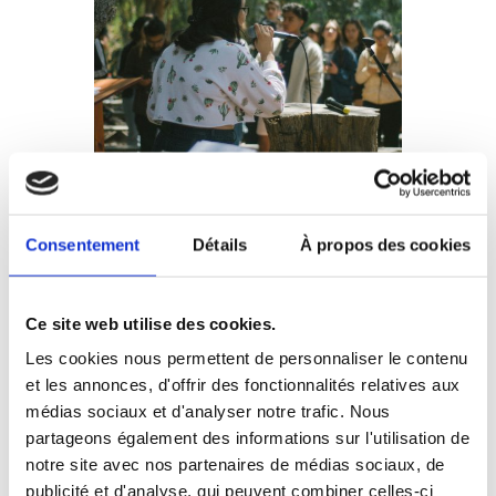
3) LE SLAM
Consentement
Détails
À propos des cookies
VALORISE LA
PERSONNALITÉ
Ce site web utilise des cookies.
On vient de le dire chaque individu
Les cookies nous permettent de personnaliser le contenu
et les annonces, d'offrir des fonctionnalités relatives aux
s’exprime tel qu’il le souhaite sur les
médias sociaux et d'analyser notre trafic. Nous
thèmes qu’il décide.
partageons également des informations sur l'utilisation de
De plus c’est bien connu même en ne
notre site avec nos partenaires de médias sociaux, de
publicité et d'analyse, qui peuvent combiner celles-ci
disant pas « je », en incarnant un