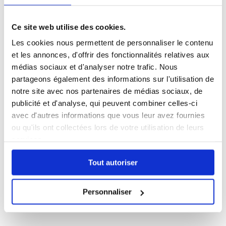
Ce site web utilise des cookies.
Les cookies nous permettent de personnaliser le contenu
et les annonces, d'offrir des fonctionnalités relatives aux
médias sociaux et d'analyser notre trafic. Nous
INSCRIPTION
partageons également des informations sur l'utilisation de
notre site avec nos partenaires de médias sociaux, de
NE
publicité et d'analyse, qui peuvent combiner celles-ci
avec d'autres informations que vous leur avez fournies
ou qu'ils ont collectées lors de votre utilisation de leurs
services.
Pour recevoir le listing des
scènes d’IDF,
Tout autoriser
ne rien manquer de mon
actu et de mes coups de
Personnaliser
cœur...