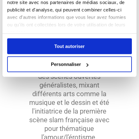
notre site avec nos partenaires de médias sociaux, de
Depuis 2012
je donne
publicité et d'analyse, qui peuvent combiner celles-ci
ateliers, formations et
avec d'autres informations que vous leur avez fournies
conférences car j'ai à cœur
ou qu'ils ont collectées lors de votre utilisation de leurs
de diffuser cet art.
services.
J’ai également contribué à
Tout autoriser
l’activité du Slam à Paris
en
tant que Maîtresse de
Personnaliser
Cérémonie (MC)
en animant
des scènes ouvertes
généralistes, mixant
différents arts comme la
musique et le dessin et été
l'initiatrice de la première
scène slam française avec
pour thématique
l’amour/l’érotisme.