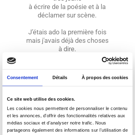
à écrire de la poésie et à la
déclamer sur scène.
J’étais ado la première fois
mais j'avais déjà des choses
à dire.
Ma première expérience sur
une scène Slam ? C'était
étudiante, sur un coup de
Consentement
Détails
À propos des cookies
tête
avec l'envie de me
challenger.
Ce site web utilise des cookies.
Les cookies nous permettent de personnaliser le contenu
C’est depuis devenu mon
et les annonces, d'offrir des fonctionnalités relatives aux
médias sociaux et d'analyser notre trafic. Nous
métier.
partageons également des informations sur l'utilisation de