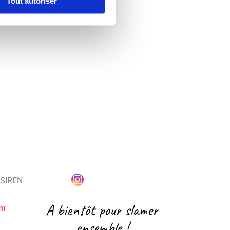
Tout autoriser
 SIREN
A bientôt pour slamer
om
ensemble !