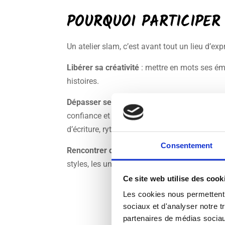
POURQUOI PARTICIPER
Un atelier slam, c’est avant tout un lieu d’exp
Libérer sa créativité
: mettre en mots ses ém
histoires.
Dépasser ses blocages
: apprendre à prendre
confiance et authenticité.
Découvrir de nouve
d’écriture, rythme, images poétiques, travail s
Consentement
Rencontrer d’autres passionnés
: l’atelier 
styles, les univers et les sensibilités se renco
Ce site web utilise des cook
Les cookies nous permettent d
sociaux et d'analyser notre t
partenaires de médias sociaux