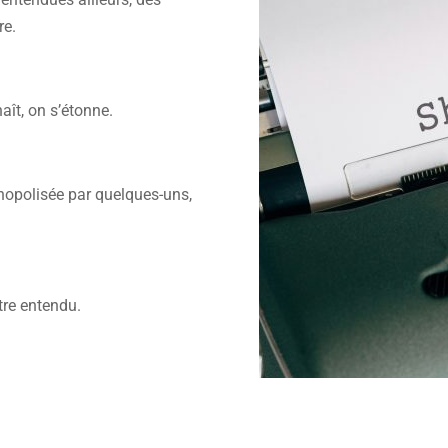
re.
aît, on s’étonne.
opolisée par quelques-uns,
tre entendu.