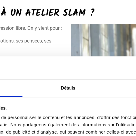
 À UN ATELIER SLAM ?
ression libre. On y vient pour :
otions, ses pensées, ses
 la parole en public, avec
lles techniques
: jeux
ur la voix.
Détails
est un espace de partage où les
ntrent.
ies.
e personnaliser le contenu et les annonces, d'offrir des fonctio
rafic. Nous partageons également des informations sur l'utilisati
, de publicité et d'analyse, qui peuvent combiner celles-ci avec